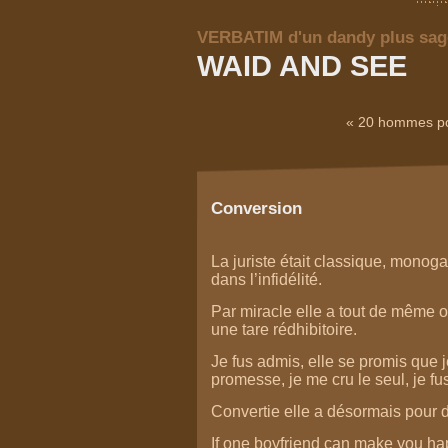
VERBATIM d'un dandy plus sage 
WAID AND SEE
« 20 hommes pou
Conversion
La juriste était classique, monoga
dans l’infidélité.
Par miracle elle a tout de même 
une tare rédhibitoire.
Je fus admis, elle se promis que je
promesse, je me cru le seul, je fu
Convertie elle a désormais pour 
If one boyfriend can make you ha