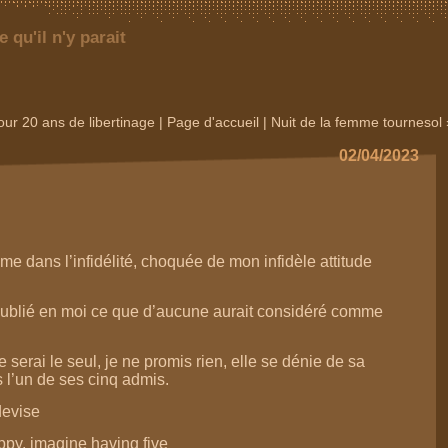
qu'il n'y parait
r 20 ans de libertinage
|
Page d'accueil
|
Nuit de la femme tournesol 
02/04/2023
me dans l’infidélité, choquée de mon infidèle attitude
oublié en moi ce que d’aucune aurait considéré comme
 serai le seul, je ne promis rien, elle se dénie de sa
s l’un de ses cinq admis.
devise
ppy, imagine having five