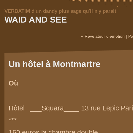
VERBATIM d'un dandy plus sage qu'il n'y parait
WAID AND SEE
« Révélateur d'émotion
|
Pa
Un hôtel à Montmartre
Où
Hôtel ___Squara____ 13 rue Lepic Par
***
150 euros la chambre double