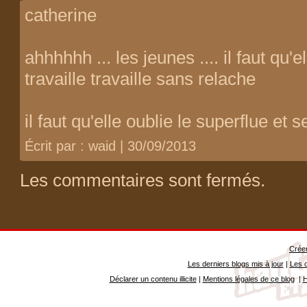
catherine
ahhhhhh ... les jeunes .... il faut qu'
travaille travaille sans relache
il faut qu'elle oublie le superflue et
Écrit par : waid | 30/09/2013
Les commentaires sont fermés.
Créer
Les derniers blogs mis à jour
|
Les d
Déclarer un contenu illicite
|
Mentions légales de ce blog
|
H