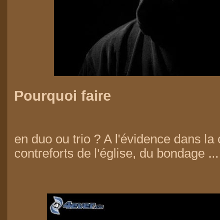
Pourquoi faire
en duo ou trio ? A l'évidence dans l
contreforts de l'église, du bondage ..