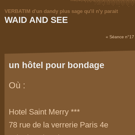
VERBATIM d'un dandy plus sage qu'il n'y parait
WAID AND SEE
« Séance n°17
un hôtel pour bondage
Où :
Hotel Saint Merry ***
78 rue de la verrerie Paris 4e